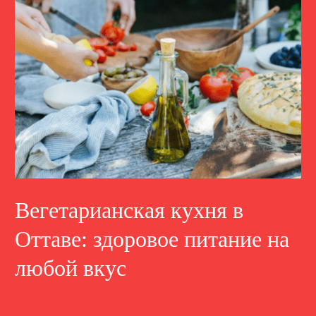
Вегетарианская кухня в
Оттаве: здоровое питание на
любой вкус