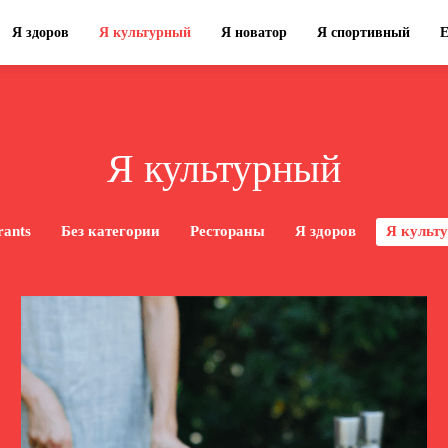
Я здоров
Я культурный
Я новатор
Я спортивный
Я культурный
rants
Без категории
Рестораны
Я здоров
Я культ