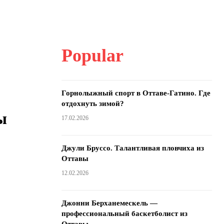
Popular
Горнолыжный спорт в Оттаве-Гатино. Где
отдохнуть зимой?
ы
17.02.2026
Джули Бруссо. Талантливая пловчиха из
Оттавы
12.02.2026
Джонни Берханемескель —
профессиональный баскетболист из