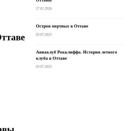
Оттавы
27.01.2026
Остров мертвых в Оттаве
Оттаве
05.07.2025
Авиаклуб Рокклиффа. История летного
клуба в Оттаве
03.07.2025
тавы