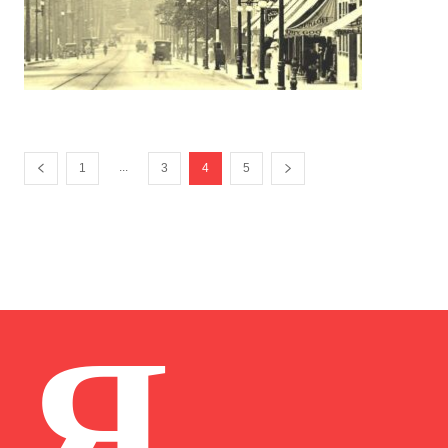
...
1
3
4
5
Я