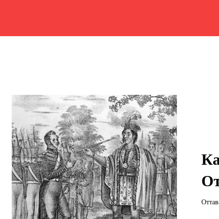
Ка
От
Оттав