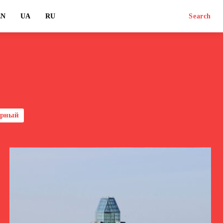
EN
UA
RU
Search
урный