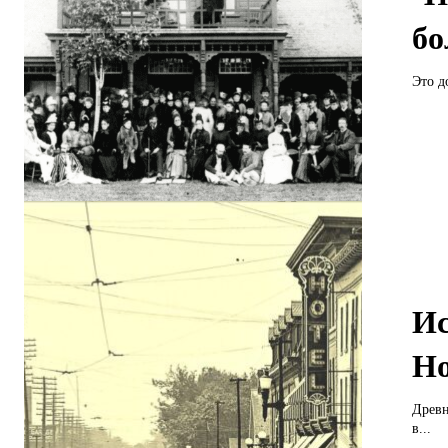
бо
Это д
Ис
Ho
Древн
в...