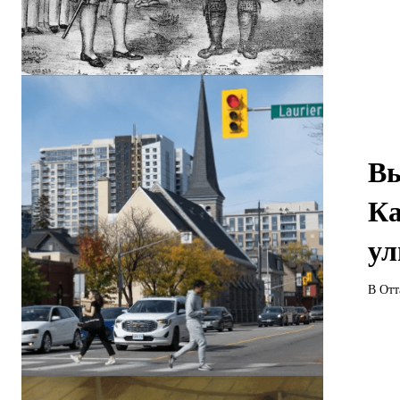
Вы
Ка
у
В Отт