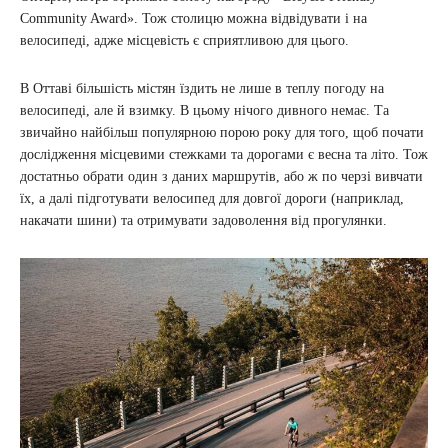
Community Award». Тож столицю можна відвідувати і на
велосипеді, адже місцевість є сприятливою для цього.
В Оттаві більшість містян їздить не лише в теплу погоду на
велосипеді, але й взимку. В цьому нічого дивного немає. Та
звичайно найбільш популярною порою року для того, щоб почати
дослідження місцевими стежками та дорогами є весна та літо. Тож
достатньо обрати один з даних маршрутів, або ж по черзі вивчати
їх, а далі підготувати велосипед для довгої дороги (наприклад,
накачати шини) та отримувати задоволення від прогулянки.