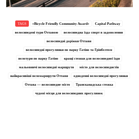
TAGS
«Bicycle Friendly Community Award»
Capital Pathway
велосипедені тури Оттавою
велосипедна їзда спорт в задоволення
велосипедні доріжки Оттави
велосипедні прогулянки по парку Гатіно та Грінбелтом
велотури по парку Гатіно
кращі стежки для велосипедної їзди
мальовничі велосипедні маршрути
місто для велосипедистів
найкрасивіші веломаршрути Оттави
одноденні велосипедні прогулянки
Оттава — велосипедне місто
Трансканадська стежка
чудові місця для велосипедних прогулянок