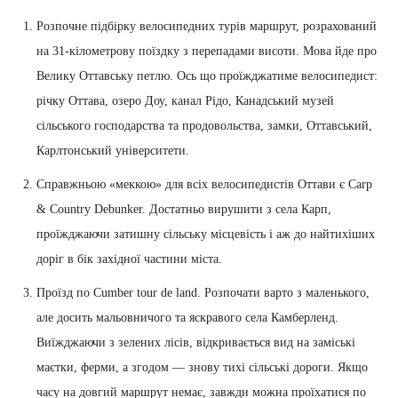
Розпочне підбірку велосипедних турів маршрут, розрахований
на 31-кілометрову поїздку з перепадами висоти. Мова йде про
Велику Оттавську петлю. Ось що проїжджатиме велосипедист:
річку Оттава, озеро Доу, канал Рідо, Канадський музей
сільського господарства та продовольства, замки, Оттавський,
Карлтонський університети.
Справжньою «меккою» для всіх велосипедистів Оттави є Carp
& Country Debunker. Достатньо вирушити з села Карп,
проїжджаючи затишну сільську місцевість і аж до найтихіших
доріг в бік західної частини міста.
Проїзд по Cumber tour de land. Розпочати варто з маленького,
але досить мальовничого та яскравого села Камберленд.
Виїжджаючи з зелених лісів, відкривається вид на заміські
маєтки, ферми, а згодом — знову тихі сільські дороги. Якщо
часу на довгий маршрут немає, завжди можна проїхатися по