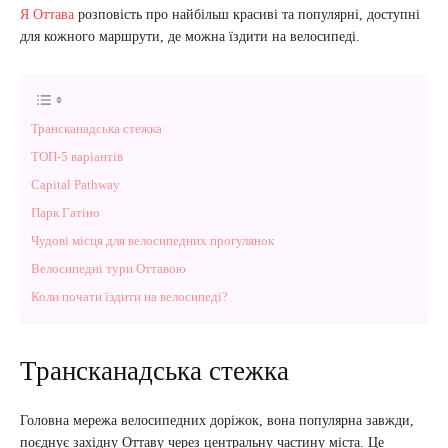
Я Оттава
розповість про найбільш красиві та популярні, доступні
для кожного маршрути, де можна їздити на велосипеді.
Трансканадська стежка
ТОП-5 варіантів
Capital Pathway
Парк Гатіно
Чудові місця для велосипедних прогулянок
Велосипедні тури Оттавою
Коли почати їздити на велосипеді?
Трансканадська стежка
Головна мережа велосипедних доріжок, вона популярна завжди,
поєднує західну Оттаву через центральну частину міста. Це