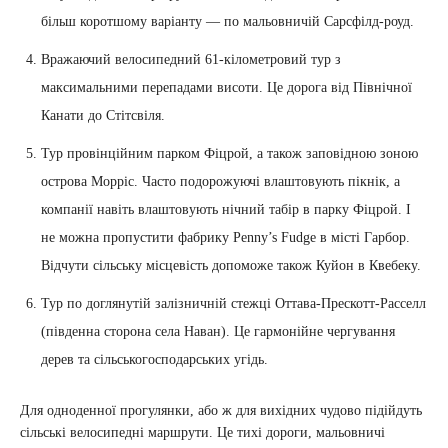
більш коротшому варіанту — по мальовничій Сарсфілд-роуд.
Вражаючий велосипедний 61-кілометровий тур з
максимальними перепадами висоти. Це дорога від Північної
Канати до Стітсвіля.
Тур провінційним парком Фіцрой, а також заповідною зоною
острова Морріс. Часто подорожуючі влаштовують пікнік, а
компанії навіть влаштовують нічний табір в парку Фіцрой. І
не можна пропустити фабрику Penny’s Fudge в місті Гарбор.
Відчути сільську місцевість допоможе також Куйон в Квебеку.
Тур по доглянутій залізничній стежці Оттава-Прескотт-Расселл
(південна сторона села Наван). Це гармонійне чергування
дерев та сільськогосподарських угідь.
Для одноденної прогулянки, або ж для вихідних чудово підійдуть
сільські велосипедні маршрути. Це тихі дороги, мальовничі