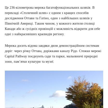
Це 236-кілометрова мережа багатофункціональних шляхів. В
перекладі «Столичний шлях» є одним з кращих способів
дослідження Оттави та Гатіно, один з найбільших шляхів у
Північній Америці. Таким чином, у кожного жителя столиці
Канади або ж сусідніх провінцій є можливість відкрити для себе
одні з найкрасивіших краєвидів регіону.
Мережа досить відома завдяки двом демонстраційним системам
доріг: через річку Оттава, доріжками каналу Рідо. Стежки мережі
Capital Pathway поєднують сади та парки, мальовничі природні
зони, пам’ятки культури та музеї.