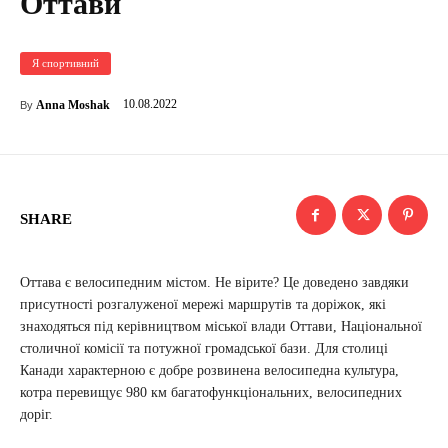
Оттави
Я спортивний
10.08.2022
Anna Moshak
By
SHARE
Оттава є велосипедним містом. Не вірите? Це доведено завдяки
присутності розгалуженої мережі маршрутів та доріжок, які
знаходяться під керівництвом міської влади Оттави, Національної
столичної комісії та потужної громадської бази. Для столиці
Канади характерною є добре розвинена велосипедна культура,
котра перевищує 980 км багатофункціональних, велосипедних
доріг.