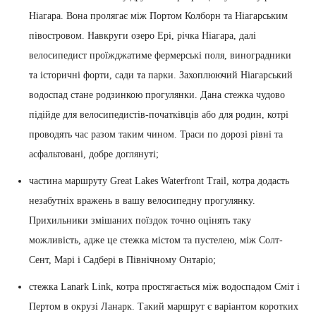
Ніагара. Вона пролягає між Портом Колборн та Ніагарським
півостровом. Навкруги озеро Ері, річка Ніагара, далі
велосипедист проїжджатиме фермерські поля, виноградники
та історичні форти, сади та парки. Захоплюючий Ніагарський
водоспад стане родзинкою прогулянки. Дана стежка чудово
підійде для велосипедистів-початківців або для родин, котрі
проводять час разом таким чином. Траси по дорозі рівні та
асфальтовані, добре доглянуті;
частина маршруту Great Lakes Waterfront Trail, котра додасть
незабутніх вражень в вашу велосипедну прогулянку.
Прихильники змішаних поїздок точно оцінять таку
можливість, адже це стежка містом та пустелею, між Солт-
Сент, Марі і Садбері в Північному Онтаріо;
стежка Lanark Link, котра простягається між водоспадом Сміт і
Пертом в окрузі Ланарк. Такий маршрут є варіантом коротких