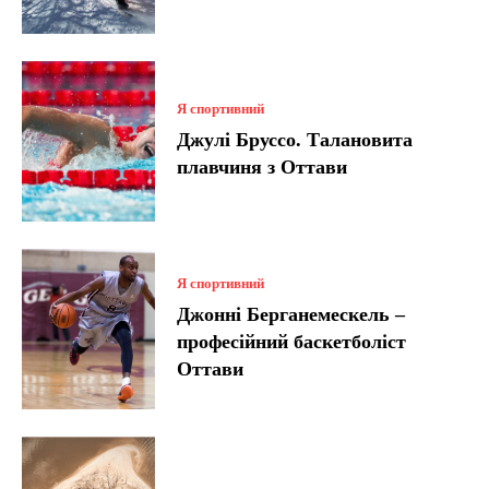
Я спортивний
Джулі Бруссо. Талановита
плавчиня з Оттави
Я спортивний
Джонні Берганемескель –
професійний баскетболіст
Оттави