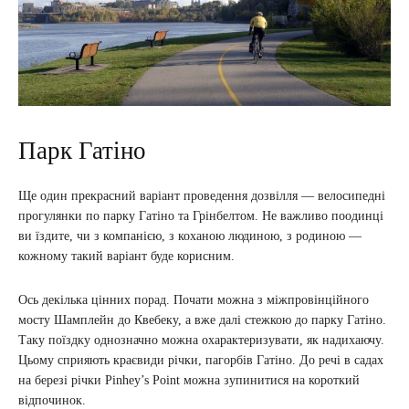
Парк Гатіно
Ще один прекрасний варіант проведення дозвілля — велосипедні
прогулянки по парку Гатіно та Грінбелтом. Не важливо поодинці
ви їздите, чи з компанією, з коханою людиною, з родиною —
кожному такий варіант буде корисним.
Ось декілька цінних порад. Почати можна з міжпровінційного
мосту Шамплейн до Квебеку, а вже далі стежкою до парку Гатіно.
Таку поїздку однозначно можна охарактеризувати, як надихаючу.
Цьому сприяють краєвиди річки, пагорбів Гатіно. До речі в садах
на березі річки Pinhey’s Point можна зупинитися на короткий
відпочинок.