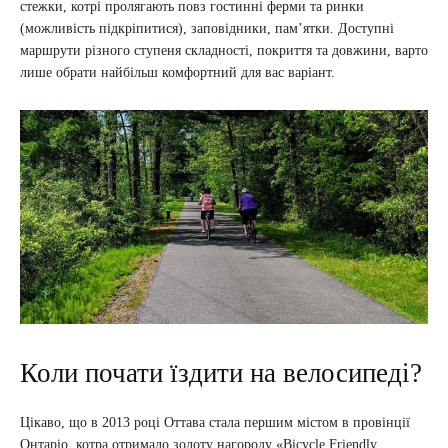
стежки, котрі пролягають повз гостинні ферми та ринки
(можливість підкріпитися), заповідники, пам’ятки. Доступні
маршрути різного ступеня складності, покриття та довжини, варто
лише обрати найбільш комфортний для вас варіант.
Коли почати їздити на велосипеді?
Цікаво, що в 2013 році Оттава стала першим містом в провінції
Онтаріо, котра отримало золоту нагороду «Bicycle Friendly