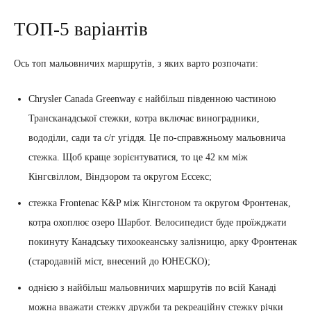
ТОП-5 варіантів
Ось топ мальовничих маршрутів, з яких варто розпочати:
Chrysler Canada Greenway є найбільш південною частиною
Трансканадської стежки, котра включає виноградники,
вододіли, сади та с/г угіддя. Це по-справжньому мальовнича
стежка. Щоб краще зорієнтуватися, то це 42 км між
Кінгсвіллом, Віндзором та округом Ессекс;
стежка Frontenac K&P між Кінгстоном та округом Фронтенак,
котра охоплює озеро Шарбот. Велосипедист буде проїжджати
покинуту Канадську тихоокеанську залізницю, арку Фронтенак
(стародавній міст, внесений до ЮНЕСКО);
однією з найбільш мальовничих маршрутів по всій Канаді
можна вважати стежку дружби та рекреаційну стежку річки