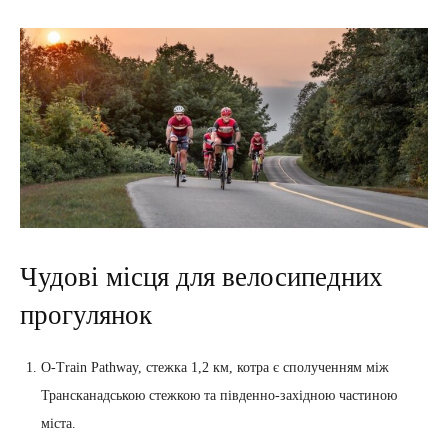
Чудові місця для велосипедних
прогулянок
O-Train Pathway, стежка 1,2 км, котра є сполученням між
Трансканадською стежкою та південно-західною частиною
міста.