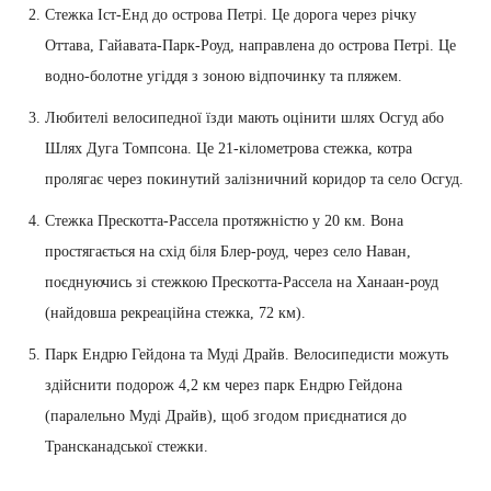
Стежка Іст-Енд до острова Петрі. Це дорога через річку
Оттава, Гайавата-Парк-Роуд, направлена до острова Петрі. Це
водно-болотне угіддя з зоною відпочинку та пляжем.
Любителі велосипедної їзди мають оцінити шлях Осгуд або
Шлях Дуга Томпсона. Це 21-кілометрова стежка, котра
пролягає через покинутий залізничний коридор та село Осгуд.
Стежка Прескотта-Рассела протяжністю у 20 км. Вона
простягається на схід біля Блер-роуд, через село Наван,
поєднуючись зі стежкою Прескотта-Рассела на Ханаан-роуд
(найдовша рекреаційна стежка, 72 км).
Парк Ендрю Гейдона та Муді Драйв. Велосипедисти можуть
здійснити подорож 4,2 км через парк Ендрю Гейдона
(паралельно Муді Драйв), щоб згодом приєднатися до
Трансканадської стежки.