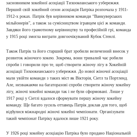
засновником хокейної асоціації Тихоокеанського узбережжя.
Перший свій хокейний сезон асоціація Патріка розпочала у 1911-
1912-х роках. Патрік був керівником команди “Ванкуверських
мільйонерів”, а також за сумісництвом ігравцем цієї ж команди.
Завдяки його грамотному керівництву та професійній грі, команда
у 1915 році змогла виграти довгоочікуваний Кубок Стенлі.
Також Патрік та його старший брат зробили величезний внесок у
розвиток жіночого хокею. Зокрема, вони тривалий час робили
спроби і говорили про те, щоб створити жіночу лігу в Хокейній
асоціації Тихоокеанського узбережжя. До нової жіночої асоціації
мали увійти команди з таких міст як Вікторія, Сіетл та Портленд.
Але, незважаючи на багаторазові спроби створити жіночу хокейну
лігу, жіночі хокейні команди так і не були сформовані. Лише у
1917 році у Сіетлі вдалося сформувати першу жіночу хокейну
команду. Ще багато зусиль оттавець Патрік доклав для того, щоб
відбулися міжнародні жіночі хокейні чемпіонати. Організувати
такий чемпіонат Патріку вдалося лише 1921 року.
У 1926 році хокейну асоціацію Патріка було продано Національній