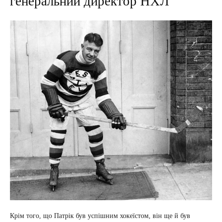
генеральний директор НХЛ
Крім того, що Патрік був успішним хокеїстом, він ще й був