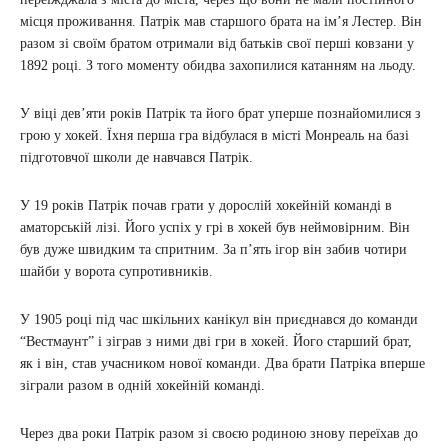
місця проживання. Патрік мав старшого брата на ім’я Лестер. Він
разом зі своїм братом отримали від батьків свої перші ковзани у
1892 році. З того моменту обидва захопилися катанням на льоду.
У віці дев’яти років Патрік та його брат уперше познайомилися з
грою у хокей. Їхня перша гра відбулася в місті Монреаль на базі
підготовчої школи де навчався Патрік.
У 19 років Патрік почав грати у дорослій хокейній команді в
аматорській лізі. Його успіх у грі в хокей був неймовірним. Він
був дуже швидким та спритним. За п’ять ігор він забив чотири
шайби у ворота супротивників.
У 1905 році під час шкільних канікул він приєднався до команди
“Вестмаунт” і зіграв з ними дві гри в хокей. Його старший брат,
як і він, став учасником нової команди. Два брати Патріка вперше
зіграли разом в одній хокейній команді.
Через два роки Патрік разом зі своєю родиною знову переїхав до