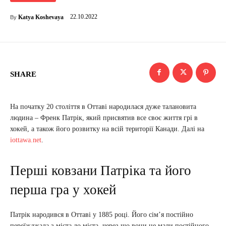
22.10.2022
Katya Koshevaya
By
SHARE
На початку 20 століття в Оттаві народилася дуже талановита
людина – Френк Патрік, який присвятив все своє життя грі в
хокей, а також його розвитку на всій території Канади. Далі на
iottawa.net
.
Перші ковзани Патріка та його
перша гра у хокей
Патрік народився в Оттаві у 1885 році. Його сім’я постійно
переїжджала з міста до міста, через що вони не мали постійного