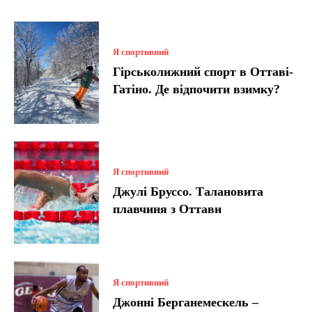
Я спортивний
Гірськолижний спорт в Оттаві-
Гатіно. Де відпочити взимку?
Я спортивний
Джулі Бруссо. Талановита
плавчиня з Оттави
Я спортивний
Джонні Берганемескель –