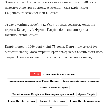
Хокейній Лізі. Патрік пішов з керівних посад і у віці 48 років
повернувся до гри на льоду. А згодом – став керівником
Національної хокейної ліги в Канаді.
За свою успішну хокейну кар’єру, а також розвиток хокею на
теренах Канади ім’я Френка Патріка було внесено до зали
хокейної слави Канади.
Патрік помер у 1960 році у віці 75 років. Причиною смерті був
серцевий напад. Його старший брат помер через місяць після його
смерті. Причиною смерті брата також став серцевий напад.
TAGS
генеральний директор нхл
генеральний директор нхл Френк Патрік
Засновник Хокейної асоціації
Перші ковзани Патріка
Перші ковзани Патріка та його перша гра у хокей
Френк Патрік
Френк Патрік з оттави
Френк Патрік оттава
Френк Патрік спортсмен
хокеїст Френк Патрік