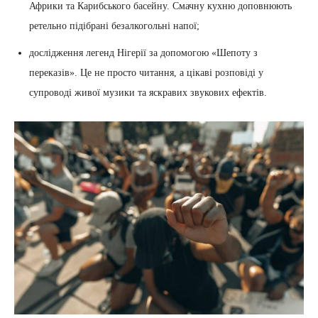
Африки та Карибського басейну. Смачну кухню доповнюють
ретельно підібрані безалкогольні напої;
дослідження легенд Нігерії за допомогою «Шепоту з
переказів». Це не просто читання, а цікаві розповіді у
супроводі живої музики та яскравих звукових ефектів.