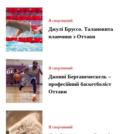
Я спортивний
Джулі Бруссо. Талановита
плавчиня з Оттави
Я спортивний
Джонні Берганемескель –
професійний баскетболіст
Оттави
Я спортивний