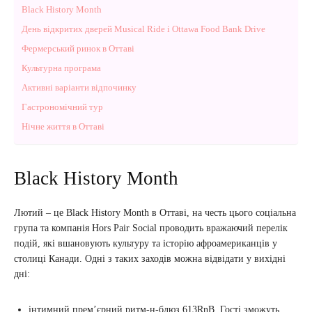
Black History Month
День відкритих дверей Musical Ride і Ottawa Food Bank Drive
Фермерський ринок в Оттаві
Культурна програма
Активні варіанти відпочинку
Гастрономічний тур
Нічне життя в Оттаві
Black History Month
Лютий – це Black History Month в Оттаві, на честь цього соціальна
група та компанія Hors Pair Social проводить вражаючий перелік
подій, які вшановують культуру та історію афроамериканців у
столиці Канади. Одні з таких заходів можна відвідати у вихідні
дні:
інтимний прем’єрний ритм-н-блюз 613RnB. Гості зможуть