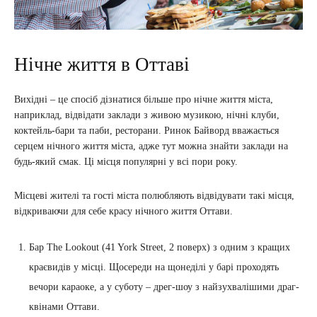
Нічне життя в Оттаві
Вихідні – це спосіб дізнатися більше про нічне життя міста,
наприклад, відвідати заклади з живою музикою, нічні клуби,
коктейль-бари та паби, ресторани. Ринок Байворд вважається
серцем нічного життя міста, адже тут можна знайти заклади на
будь-який смак. Ці місця популярні у всі пори року.
Місцеві жителі та гості міста полюбляють відвідувати такі місця,
відкриваючи для себе красу нічного життя Оттави.
Бар The Lookout (41 York Street, 2 поверх) з одним з кращих
краєвидів у місці. Щосереди на щонеділі у барі проходять
вечори караоке, а у суботу – дрег-шоу з найзухвалішими драг-
квінами Оттави.