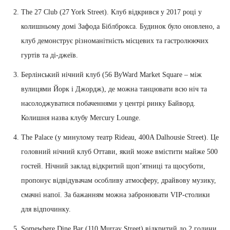
The 27 Club (27 York Street). Клуб відкрився у 2017 році у
колишньому домі Зафода Біблброкса. Будинок було оновлено, а
клуб демонструє різноманітність місцевих та гастролюючих
гуртів та ді-джеїв.
Берлінський нічний клуб (56 ByWard Market Square – між
вулицями Йорк і Джордж), де можна танцювати всю ніч та
насолоджуватися побаченнями у центрі ринку Байворд.
Колишня назва клубу Mercury Lounge.
The Palace (у минулому театр Rideau, 400A Dalhousie Street). Це
головний нічний клуб Оттави, який може вмістити майже 500
гостей. Нічний заклад відкритий щоп’ятниці та щосуботи,
пропонує відвідувачам особливу атмосферу, драйвову музику,
смачні напої. За бажанням можна забронювати VIP-столики
для відпочинку.
Somewhere Dine Bar (110 Murray Street) відкритий до 2 години