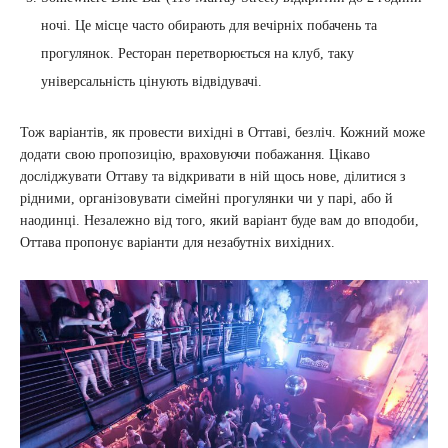
ночі. Це місце часто обирають для вечірніх побачень та
прогулянок. Ресторан перетворюється на клуб, таку
універсальність цінують відвідувачі.
Тож варіантів, як провести вихідні в Оттаві, безліч. Кожний може
додати свою пропозицію, враховуючи побажання. Цікаво
досліджувати Оттаву та відкривати в ній щось нове, ділитися з
рідними, організовувати сімейні прогулянки чи у парі, або й
наодинці. Незалежно від того, який варіант буде вам до вподоби,
Оттава пропонує варіанти для незабутніх вихідних.