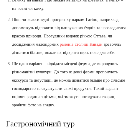
Взимку на каналі Рідо можна кататися на ковзанах, а влітку –
на човні чи каяку.
Піші чи велосипедні прогулянку парком Гатіно, наприклад,
допоможуть відпочити від напружених буднів та насолодитися
красою природи. Прогулянки вздовж річкою Оттава, чи
дослідження маловідомих
районів столиці Канади
дозволять
дізнатися більше, можливо, відкрити щось нове для себе.
Ще один варіант – відвідати місцеві ферми, де вирощують
різноманітні культури. До того ж деякі ферми пропонують
екскурсії та дегустації, де можна дізнатися більше про сільське
господарство та скуштувати свіжі продукти. Такий варіант
оцінять родини з дітьми, які зможуть погодувати тварин,
зробити фото на згадку.
Гастрономічний тур