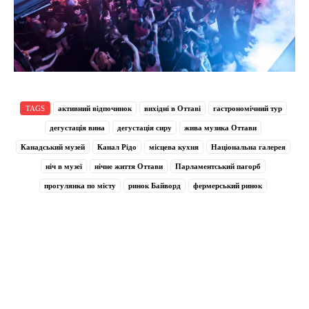
TAGS
активний відпочинок
вихідні в Оттаві
гастрономічний тур
дегустація вина
дегустація сиру
жива музика Оттави
Канадський музей
Канал Рідо
місцева кухня
Національна галерея
ніч в музеї
нічне життя Оттави
Парламентський пагорб
прогулянка по місту
ринок Байворд
фермерський ринок