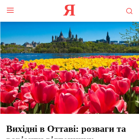
Я
Вихідні в Оттаві: розваги та