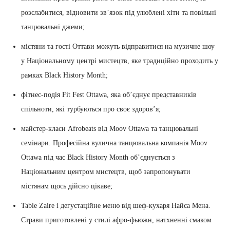
розслабитися, відновити зв’язок під улюблені хіти та повільні
танцювальні джеми;
містяни та гості Оттави можуть відправитися на музичне шоу
у Національному центрі мистецтв, яке традиційно проходить у
рамках Black History Month;
фітнес-подія Fit Fest Ottawa, яка об’єднує представників
спільноти, які турбуються про своє здоров’я;
майстер-класи Afrobeats від Moov Ottawa та танцювальні
семінари. Професійна вулична танцювальна компанія Moov
Ottawa під час Black History Month об’єднується з
Національним центром мистецтв, щоб запропонувати
містянам щось дійсно цікаве;
Table Zaire і дегустаційне меню від шеф-кухаря Найса Мена.
Страви приготовлені у стилі афро-фьюжн, натхненні смаком