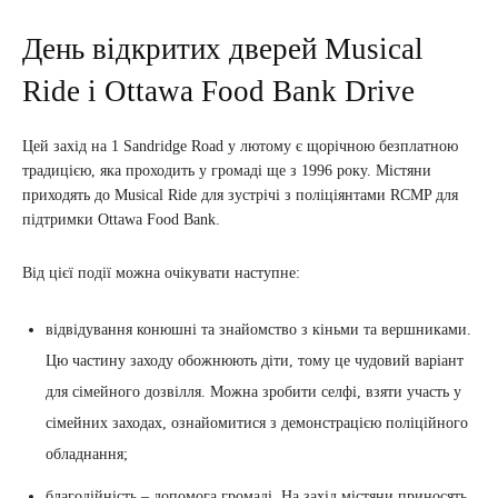
День відкритих дверей Musical
Ride і Ottawa Food Bank Drive
Цей захід на 1 Sandridge Road у лютому є щорічною безплатною
традицією, яка проходить у громаді ще з 1996 року. Містяни
приходять до Musical Ride для зустрічі з поліціянтами RCMP для
підтримки Ottawa Food Bank.
Від цієї події можна очікувати наступне:
відвідування конюшні та знайомство з кіньми та вершниками.
Цю частину заходу обожнюють діти, тому це чудовий варіант
для сімейного дозвілля. Можна зробити селфі, взяти участь у
сімейних заходах, ознайомитися з демонстрацією поліційного
обладнання;
благодійність – допомога громаді. На захід містяни приносять