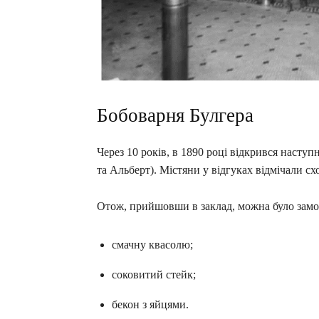
Бобоварня Булгера
Через 10 років, в 1890 році відкрився насту
та Альберт). Містяни у відгуках відмічали сх
Отож, прийшовши в заклад, можна було замо
смачну квасолю;
соковитий стейк;
бекон з яйцями.