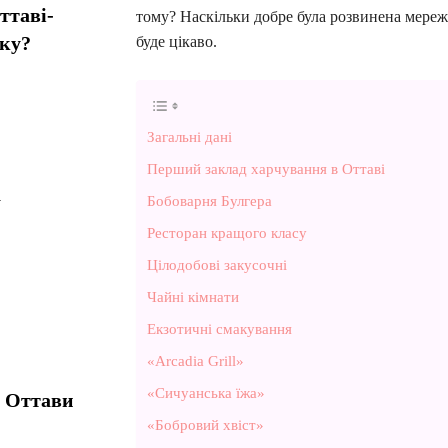
ттаві-
тому? Наскільки добре була розвинена мережа
мку?
буде цікаво.
Загальні дані
Перший заклад харчування в Оттаві
а
Бобоварня Булгера
Ресторан кращого класу
Цілодобові закусочні
Чайні кімнати
Екзотичні смакування
«Arcadia Grill»
«Сичуанська їжа»
т Оттави
«Бобровий хвіст»