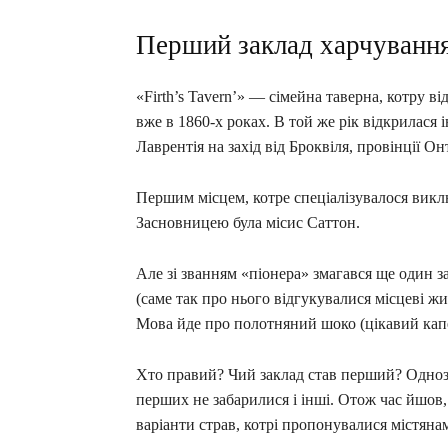
Перший заклад харчування
«Firth’s Tavern’» — сімейна таверна, котру ві
вже в 1860-х роках. В той же рік відкрилася
Лаврентія на захід від Броквіля, провінції О
Першим місцем, котре спеціалізувалося виклю
Засновницею була місис Саттон.
Але зі званням «піонера» змагався ще один 
(саме так про нього відгукувалися місцеві жи
Мова йде про полотняний шоко (цікавий кап
Хто правий? Чий заклад став перший? Однозн
перших не забарилися і інші. Отож час йшов, 
варіанти страв, котрі пропонувалися містяна