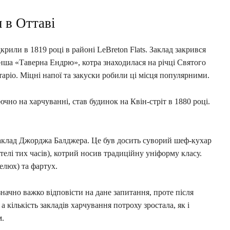
 в Оттаві
дкрили в 1819 році в районі LeBreton Flats. Заклад закрився
 інша «Таверна Ендрю», котра знаходилася на річці Святого
нтаріо. Міцні напої та закуски робили ці місця популярними.
чно на харчуванні, став будинок на Квін-стріт в 1880 році.
заклад Джорджа Балджера. Це був досить суворий шеф-кухар
телі тих часів), котрий носив традиційну уніформу класу.
елюх) та фартух.
ачно важко відповісти на дане запитання, проте після
а кількість закладів харчування потроху зростала, як і
м.