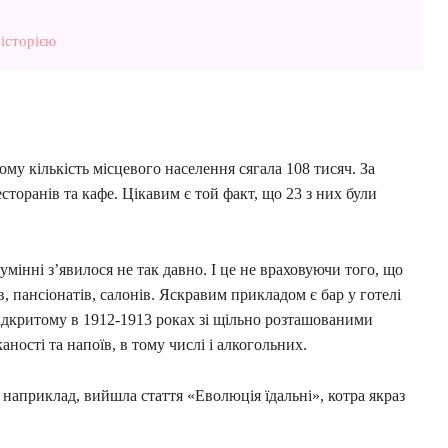
історією
ому кількість місцевого населення сягала 108 тисяч. За
есторанів та кафе. Цікавим є той факт, що 23 з них були
мінні з’явилося не так давно. І це не враховуючи того, що
, пансіонатів, салонів. Яскравим прикладом є бар у готелі
відкритому в 1912-1913 роках зі щільно розташованими
ності та напоїв, в тому числі і алкогольних.
, наприклад, вийшла стаття «Еволюція їдальні», котра якраз