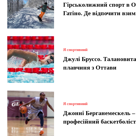
Гірськолижний спорт в О
Гатіно. Де відпочити взи
Я спортивний
Джулі Бруссо. Талановит
плавчиня з Оттави
Я спортивний
Джонні Берганемескель –
професійний баскетболіс