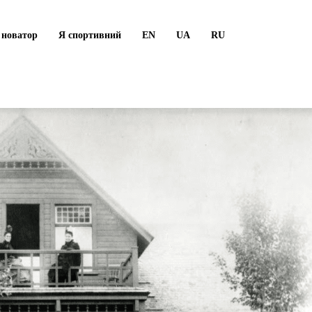
 новатор
Я спортивний
EN
UA
RU