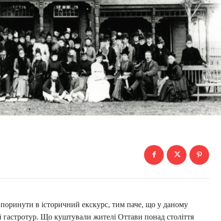
 поринути в історичний екскурс, тим паче, що у даному
й гастротур. Що куштували жителі Оттави понад століття