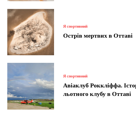
Я спортивний
Острів мертвих в Оттаві
Я спортивний
Авіаклуб Роккліффа. Істо
льотного клубу в Оттаві