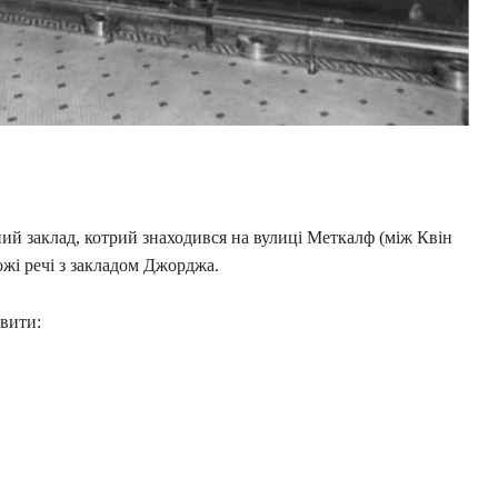
пний заклад, котрий знаходився на вулиці Меткалф (між Квін
ожі речі з закладом Джорджа.
вити: