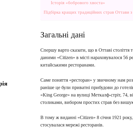
Історія «бобрового хвоста»
Підбірка кращих традиційних страв Оттави з 
Загальні дані
Спершу варто сказати, що в Оттаві століття т
даними «Citizen» в місті нараховувалося 56 р
китайськими ресторанами.
Саме поняття «ресторан» у звичному нам розу
рія
раніше це були приватні прибудови до готелів
«King George» на вулиці Меткалф-стріт, 74, 
столиками, вибором простих страв без вишука
В тому ж виданні «Citizen» 8 січня 1921 року
стосувалася мережі ресторанів.