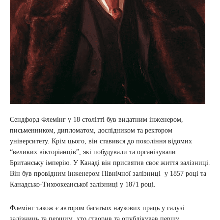
Сендфорд Флемінг у 18 столітті був видатним інженером,
письменником, дипломатом, дослідником та ректором
університету. Крім цього, він ставився до покоління відомих
“великих вікторіанців”, які побудували та організували
Британську імперію. У Канаді він присвятив своє життя залізниці.
Він був провідним інженером Північної залізниці у 1857 році та
Канадсько-Тихоокеанської залізниці у 1871 році.
Флемінг також є автором багатьох наукових праць у галузі
залізниць та першим, хто створив та опублікував першу