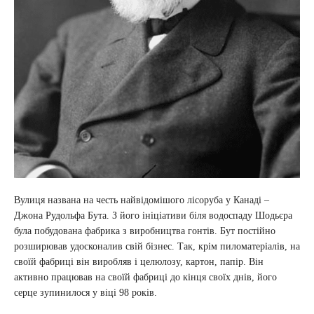
Вулиця названа на честь найвідомішого лісоруба у Канаді –
Джона Рудольфа Бута. З його ініціативи біля водоспаду Шодьєра
була побудована фабрика з виробництва гонтів. Бут постійно
розширював удосконалив свій бізнес. Так, крім пиломатеріалів, на
своїй фабриці він виробляв і целюлозу, картон, папір. Він
активно працював на своїй фабриці до кінця своїх днів, його
серце зупинилося у віці 98 років.