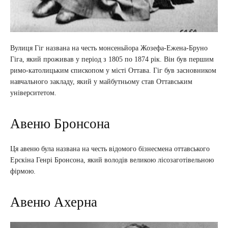
Вулиця Гіг названа на честь монсеньйора Жозефа-Ежена-Бруно
Гіга, який проживав у період з 1805 по 1874 рік. Він був першим
римо-католицьким єпископом у місті Оттава. Гіг був засновником
навчального закладу, який у майбутньому став Оттавським
університетом.
Авеню Бронсона
Ця авеню була названа на честь відомого бізнесмена оттавського
Ерскіна Генрі Бронсона, який володів великою лісозаготівельною
фірмою.
Авеню Ахерна