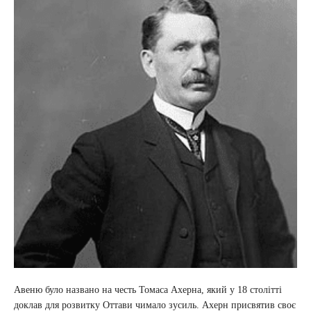
Авеню було названо на честь Томаса Ахерна, який у 18 столітті
доклав для розвитку Оттави чимало зусиль. Ахерн присвятив своє