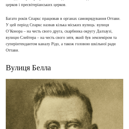
церков і пресвітеріанських церков.
Багато років Спаркс працював в органах самоврядування Оттави.
У цей період Спаркс назвав кілька міських вулиць: вулиця
О’Конора – на честь свого друга, скарбника округу Далхаузі,
вулицю Слейтера – на честь свого зятя, який був землеміром та
суперінтендантом каналу Рідо, а також головою шкільної ради
Оттави.
Вулиця Белла