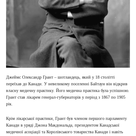
Джеймс Олександр Грант – шотландець, який у 18 столітті
переїхав до Канади. У невеликому поселенні Байтаун він відкрив
власну медичну практику. Його медична практика була успішною.
Грант став лікарем генерал-губернаторів у період з 1867 по 1905
рік.
Крім лікарської практики, Грант був членом першого парламенту
Канади в уряді Джона Макдональда, президентом Канадської
медичної асоціації та Королівського товариства Канади і навіть