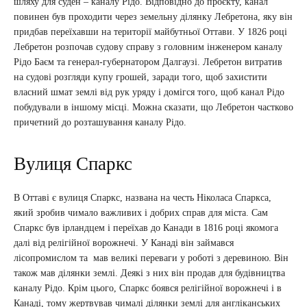
шляху для суден – каналу Рідо. Відповідно до проєкту, канал
повинен був проходити через земельну ділянку Лебретона, яку він
придбав переїхавши на території майбутньої Оттави. У 1826 році
Лебретон розпочав судову справу з головним інженером каналу
Рідо Баєм та генерал-губернатором Далгаузі. Лебретон витратив
на судові розгляди купу грошей, заради того, щоб захистити
власний шмат землі від рук уряду і домігся того, щоб канал Рідо
побудували в іншому місці. Можна сказати, що Лебретон частково
причетний до розташування каналу Рідо.
Вулиця Спаркс
В Оттаві є вулиця Спаркс, названа на честь Ніколаса Спаркса,
який зробив чимало важливих і добрих справ для міста. Сам
Спаркс був ірландцем і переїхав до Канади в 1816 році якомога
далі від релігійної ворожнечі. У Канаді він займався
лісопромислом та мав великі переваги у роботі з деревиною. Він
також мав ділянки землі. Деякі з них він продав для будівництва
каналу Рідо. Крім цього, Спаркс боявся релігійної ворожнечі і в
Канаді, тому жертвував чималі ділянки землі для англіканських