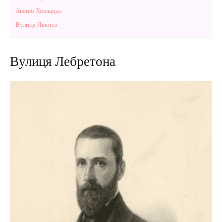
Авеню Холланда
Вулиця Льюїса
Вулиця Лебретона