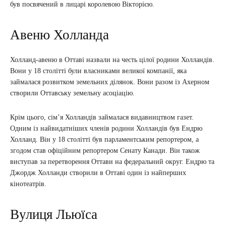
був посвячений в лицарі королевою Вікторією.
Авеню Холланда
Холланд-авеню в Оттаві назвали на честь цілої родини Холландів.
Вони у 18 столітті були власниками великої компанії, яка
займалася розвитком земельних ділянок. Вони разом із Ахерном
створили Оттавську земельну асоціацію.
Крім цього, сім’я Холландів займалася видавництвом газет.
Одним із найвидатніших членів родини Холландів був Ендрю
Холланд. Він у 18 столітті був парламентським репортером, а
згодом став офіційним репортером Сенату Канади. Він також
виступав за перетворення Оттави на федеральний округ. Ендрю та
Джордж Холланди створили в Оттаві один із найперших
кінотеатрів.
Вулиця Льюїса