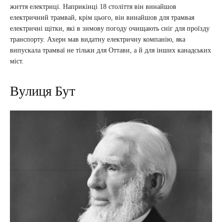
життя електриці. Наприкінці 18 століття він винайшов
електричний трамвай, крім цього, він винайшов для трамвая
електричні щітки, які в зимову погоду очищають сніг для проїзду
транспорту. Ахерн мав видатну електричну компанію, яка
випускала трамваї не тільки для Оттави, а й для інших канадських
міст.
Вулиця Бут