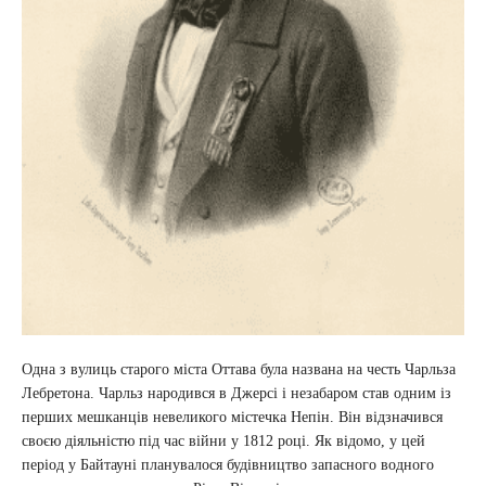
Одна з вулиць старого міста Оттава була названа на честь Чарльза
Лебретона. Чарльз народився в Джерсі і незабаром став одним із
перших мешканців невеликого містечка Непін. Він відзначився
своєю діяльністю під час війни у ​​1812 році. Як відомо, у цей
період у Байтауні планувалося будівництво запасного водного