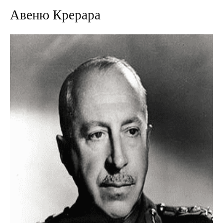
Авеню Крерара