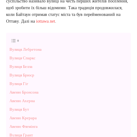
суспільство називало вулиці на честь перших жителів поселення,
щоб зробити їх більш відомими. Така традиція продовжилася,
коли Байтаун отримав статус міста та був перейменований на
Оттаву. Далі на
iottawa.net
.
Вулиця Лебретона
Вулиця Спаркс
Вулиця Белла
Вулиця Брюєр
Вулиця Гіг
Авеню Бронсона
Авеню Ахерна
Вулиця Бут
Авеню Крерара
Авеню Флемінга
Вулиця Грант