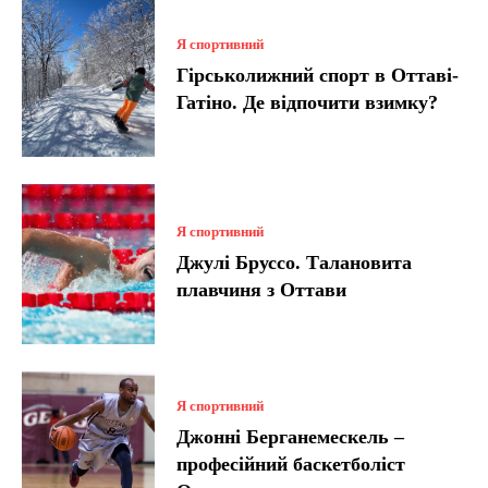
Я спортивний
Гірськолижний спорт в Оттаві-
Гатіно. Де відпочити взимку?
Я спортивний
Джулі Бруссо. Талановита
плавчиня з Оттави
Я спортивний
Джонні Берганемескель –
професійний баскетболіст