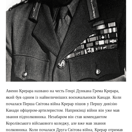
Авеню Крерара названо на честь Генрі Дункана Грема Крерара,
який був одним із найвеличніших воєначальників Канади. Коли
почалася Перша Світова війна Крерар пішов у Першу дивізію
Канади офіцером-артилеристом. Наприкінці війни він уже мав
звання підполковника. Незабаром він став комендантом
Королівського військового коледжу, але вже мав звання
полковника. Коли почалася Друга Світова війна, Крерар отримав