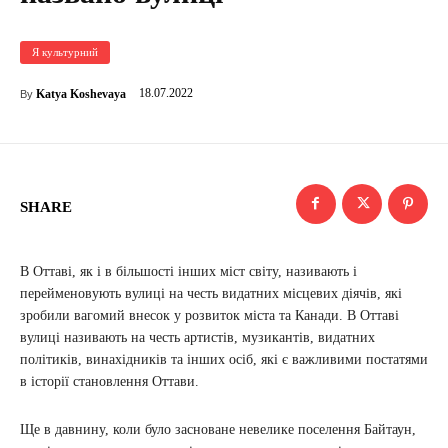
Я культурний
18.07.2022
Katya Koshevaya
By
SHARE
В Оттаві, як і в більшості інших міст світу, називають і
перейменовують вулиці на честь видатних місцевих діячів, які
зробили вагомий внесок у розвиток міста та Канади. В Оттаві
вулиці називають на честь артистів, музикантів, видатних
політиків, винахідників та інших осіб, які є важливими постатями
в історії становлення Оттави.
Ще в давнину, коли було засноване невелике поселення Байтаун,