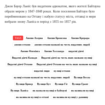
Джон Бауер Льюїс був видатним адвокатом, якого жителі Байтауна
обрали мером у 1847-1848 роках. Коли поселення Байтаун було
перейменовано на Оттаву і набуло статусу міста, оттавці в мери
вибрали знову Льюїса в період з 1855 по 1857 рік.
TAGS
Авеню Ахерна
Авеню Бронсона
Авеню Крерара
авеню оттави
авеню оттави названі на честь видатних людей
Авеню Флемінга
Авеню Холланда
видатні діячі
Видатні діячі Канади
Видатні діячі на честь яких названо вулиці
Видатні діячі Оттави
Видатні діячі Оттави на честь яких названо вулиці
видатні люди
вулиці оттави
вулиці оттави названі на честь видатних людей
Вулиця Белла
Вулиця Брюєр
Вулиця Бут
Вулиця Гіг
Вулиця Грант
Вулиця Льюїса
як назвали вулиці в байтауні
як називали вулиці
як називали вулиці в оттаві
як називали вулиці у давнину