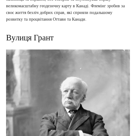
великомасштабну геодезичну карту в Канаді. Флемінг зробив за
своє життя безліч добрих справ, які сприяли подальшому
розвитку та процвітання Оттави та Канади.
Вулиця Грант