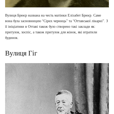
Вулиця Брюєр названа на честь матінки Елізабет Брюєр. Саме
вона була засновницею “Сірих черниць” та “Оттавської лікарні”. З
її ініціативи в Оттаві також було створено такі заклади як:
притулок, хоспіс, а також притулок для жінок, які втратили
будинок.
Вулиця Гіг