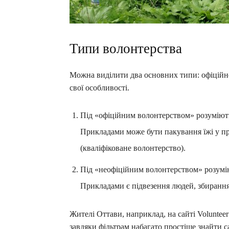
Типи волонтерства
Можна виділити два основних типи: офіційне
свої особливості.
Під «офіційним волонтерством» розуміють 
Прикладами може бути пакування їжі у п
(кваліфіковане волонтерство).
Під «неофіційним волонтерством» розумію
Прикладами є підвезення людей, збирання
Жителі Оттави, наприклад, на сайті Voluntee
завдяки фільтрам набагато простіше знайти са