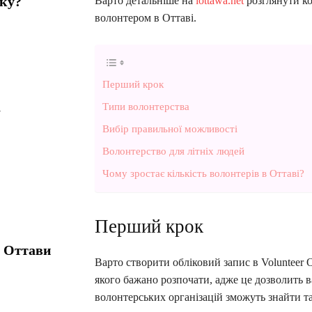
мку?
Варто детальніше на
iottawa.net
розглянути ко
волонтером в Оттаві.
Перший крок
а
Типи волонтерства
Вибір правильної можливості
Волонтерство для літніх людей
Чому зростає кількість волонтерів в Оттаві?
Перший крок
т Оттави
Варто створити обліковий запис в Volunteer 
якого бажано розпочати, адже це дозволить ва
волонтерських організацій зможуть знайти та 