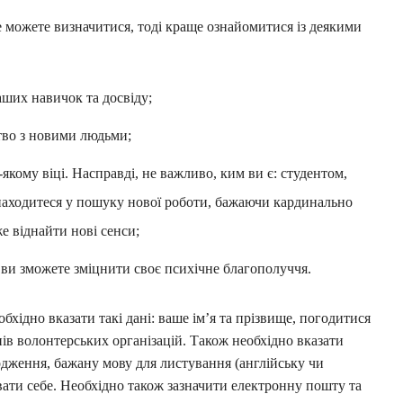
е можете визначитися, тоді краще ознайомитися із деякими
ших навичок та досвіду;
тво з новими людьми;
-якому віці. Насправді, не важливо, ким ви є: студентом,
аходитеся у пошуку нової роботи, бажаючи кардинально
 віднайти нові сенси;
м ви зможете зміцнити своє психічне благополуччя.
бхідно вказати такі дані: ваше ім’я та прізвище, погодитися
ів волонтерських організацій. Також необхідно вказати
одження, бажану мову для листування (англійську чи
вати себе. Необхідно також зазначити електронну пошту та