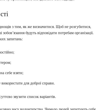
сті
нощів з тим, як же визначитися. Щоб не розгубитися,
 зобов’язання будуть відповідати потребам організації.
ких запитань:
остійно;
нтером;
 на себе взяти;
 використати для доброї справи.
суттєво звузити список варіантів.
осовно часу волонтерства. Чимало людей запитують себе,