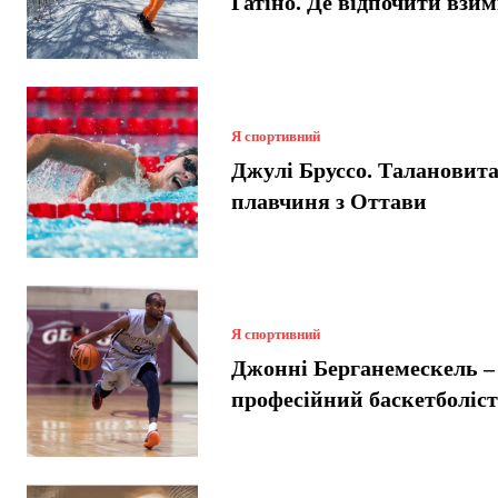
Гатіно. Де відпочити взи
Я спортивний
Джулі Бруссо. Талановит
плавчиня з Оттави
Я спортивний
Джонні Берганемескель –
професійний баскетболіс