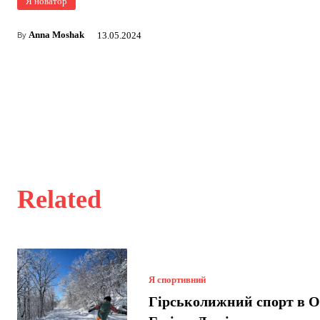
Я новатор
Anna Moshak
13.05.2024
By
Related
Я спортивний
Гірськолижний спорт в О