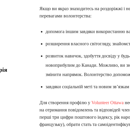
Якщо ви якраз знаходитесь на роздоріжжі і н
перевагами волонтерства:
допомога іншим завдяки використанню ва
розширення власного світогляду, знайомс
розвиток навичок, здобуття досвіду у будь
новоприбулим до Канади. Можливо, ви зн
рія
змінити напрямок. Волонтерство допоможе
завдяки соціальній меті та новим зв’язка
Для створення профілю у
Volunteer Ottawa
нео
на отримання повідомлень та відповідей член
перші три цифри поштового індексу, рік нар
французьку), обрати стать та самоідентифіку