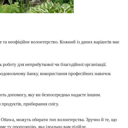
 та неофіційне волонтерство. Кожний із даних варіантів має
роботу для неприбуткової чи благодійної організації.
родовольчому банку, використання професійних навичок
ть допомогу, яку ви безпосередньо надаєте іншим.
 продуктів, прибирання снігу.
r Ottawa, можуть обирати тип волонтерства. Зручно й те, що
ме ту пропозицію, яка ідеально вам підійде.