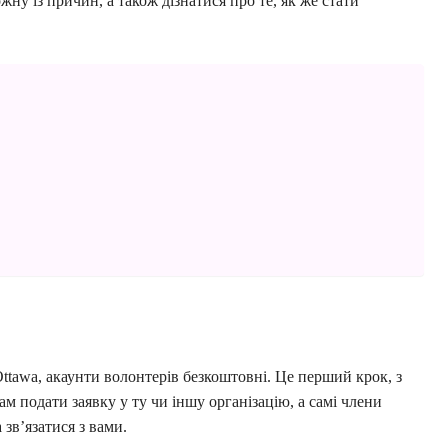
жну із причин, а також дізнатися про те, як же стати
Ottawa, акаунти волонтерів безкоштовні. Це перший крок, з
м подати заявку у ту чи іншу організацію, а самі члени
зв’язатися з вами.