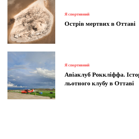
Я спортивний
Острів мертвих в Оттаві
Я спортивний
Авіаклуб Роккліффа. Істо
льотного клубу в Оттаві