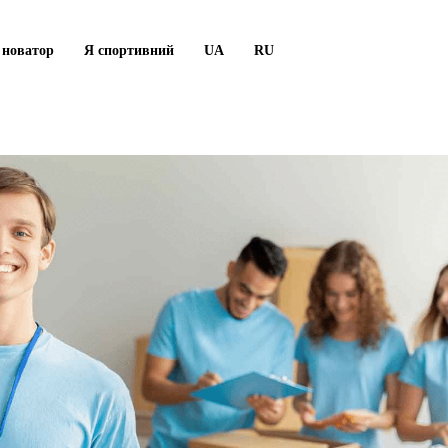
 новатор
Я спортивний
UA
RU