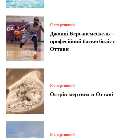
Я спортивний
Джонні Берганемескель –
професійний баскетболіст
Оттави
Я спортивний
Острів мертвих в Оттаві
Я спортивний