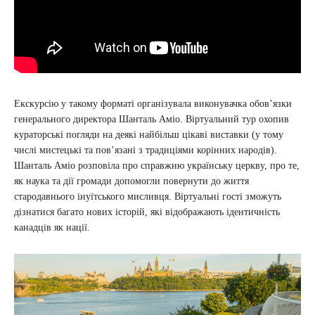
Екскурсію у такому форматі організувала виконувачка обов’язки
генерального директора Шанталь Аміо. Віртуальний тур охопив
кураторські погляди на деякі найбільш цікаві виставки (у тому
числі мистецькі та пов’язані з традиціями корінних народів).
Шанталь Аміо розповіла про справжню українську церкву, про те,
як наука та дії громади допомогли повернути до життя
стародавнього інуїтського мисливця. Віртуальні гості зможуть
дізнатися багато нових історій, які відображають ідентичність
канадців як нації.