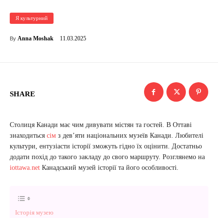
Я культурний
11.03.2025
Anna Moshak
By
SHARE
Столиця Канади має чим дивувати містян та гостей. В Оттаві
знаходиться
сім
з дев’яти національних музеїв Канади. Любителі
культури, ентузіасти історії зможуть гідно їх оцінити. Достатньо
додати похід до такого закладу до свого маршруту. Розглянемо на
iottawa.net
Канадський музей історії та його особливості.
Історія музею