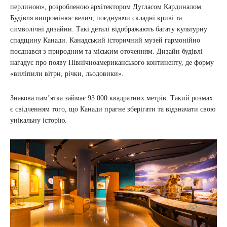
перлиною», розробленою архітектором Дугласом Кардиналом.
Будівля випромінює велич, поєднуючи складні криві та
символічні дизайни. Такі деталі відображають багату культурну
спадщину Канади. Канадський історичний музей гармонійно
поєднався з природним та міським оточенням. Дизайн будівлі
нагадує про появу Північноамериканського континенту, де форму
«виліпили вітри, річки, льодовики».
Знакова пам’ятка займає 93 000 квадратних метрів. Такий розмах
є свідченням того, що Канади прагне зберігати та відзначати свою
унікальну історію.