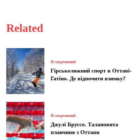
Related
Я спортивний
Гірськолижний спорт в Оттаві-
Гатіно. Де відпочити взимку?
Я спортивний
Джулі Бруссо. Талановита
плавчиня з Оттави