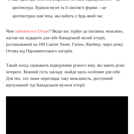
архітектура. Будівля музеї та її хвилясті форми – це
архітектурна пам’ятка, яка вабить у будь-який час.
Чим
зайнятися в Оттаві
? Якщо вас турбує це питання, можливо,
настав час відкрити для себе Канадський музей історії,
розташований на 100 Laurier Street, Гатіно, Квебеку, через річку
Оттава від Парламентського пагорба.
Такий похід зацікавить відвідувачів різного віку, які мають різні
інтереси. Кожний гість закладу знайде щось особливе для себе.
Для тих, хто лише переглядає таку можливість, доступний
віртуальний тур Канадським музеєм історії.