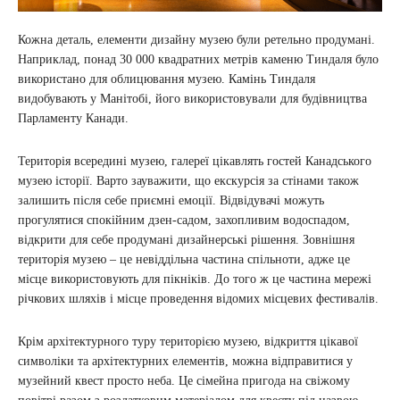
Кожна деталь, елементи дизайну музею були ретельно продумані.
Наприклад, понад 30 000 квадратних метрів каменю Тиндаля було
використано для облицювання музею. Камінь Тиндаля
видобувають у Манітобі, його використовували для будівництва
Парламенту Канади.
Територія всередині музею, галереї цікавлять гостей Канадського
музею історії. Варто зауважити, що екскурсія за стінами також
залишить після себе приємні емоції. Відвідувачі можуть
прогулятися спокійним дзен-садом, захопливим водоспадом,
відкрити для себе продумані дизайнерські рішення. Зовнішня
територія музею – це невіддільна частина спільноти, адже це
місце використовують для пікніків. До того ж це частина мережі
річкових шляхів і місце проведення відомих місцевих фестивалів.
Крім архітектурного туру територією музею, відкриття цікавої
символіки та архітектурних елементів, можна відправитися у
музейний квест просто неба. Це сімейна пригода на свіжому