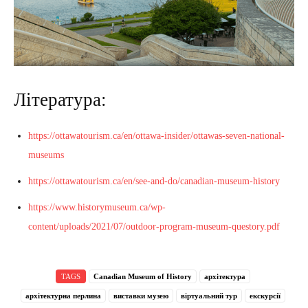
Література:
https://ottawatourism.ca/en/ottawa-insider/ottawas-seven-national-
museums
https://ottawatourism.ca/en/see-and-do/canadian-museum-history
https://www.historymuseum.ca/wp-
content/uploads/2021/07/outdoor-program-museum-questory.pdf
TAGS
Canadian Museum of History
архітектура
архітектурна перлина
виставки музею
віртуальний тур
екскурсії