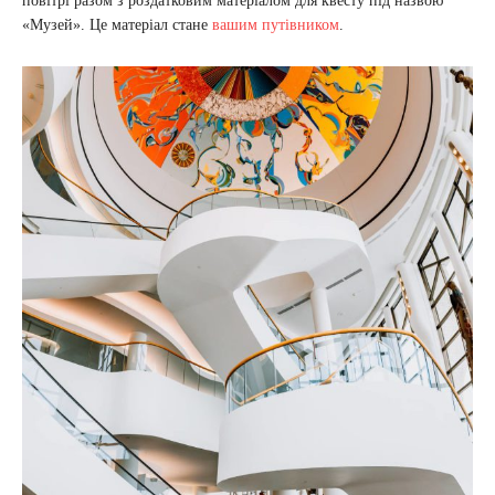
повітрі разом з роздатковим матеріалом для квесту під назвою
«Музей». Це матеріал стане
вашим путівником
.