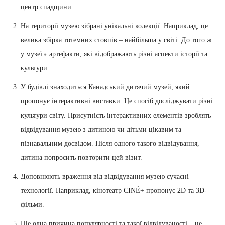
центр спадщини.
На території музею зібрані унікальні колекції. Наприклад, це
велика збірка тотемних стовпів – найбільша у світі. До того ж
у музеї є артефакти, які відображають різні аспекти історії та
культури.
У будівлі знаходиться Канадський дитячий музей, який
пропонує інтерактивні виставки. Це спосіб досліджувати різні
культури світу. Присутність інтерактивних елементів зроблять
відвідування музею з дитиною чи дітьми цікавим та
пізнавальним досвідом. Після одного такого відвідування,
дитина попросить повторити цей візит.
Доповнюють враження від відвідування музею сучасні
технології. Наприклад, кінотеатр CINÉ+ пропонує 2D та 3D-
фільми.
Ще одна причина популярності та такої відвідуваності – це