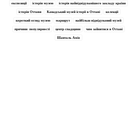
експозиції
історія музею
історія найвідвідуванішого закладу країни
історія Оттави
Канадський музей історії в Оттаві
колекції
короткий огляд музею
маршрут
найбільш відвідуваний музей
причини популярності
центр спадщини
чим зайнятися в Оттаві
Шанталь Аміо