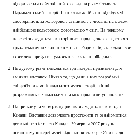
відкривається неймовірний краєвид на річку Оттава та
Парламентський пагорб. На протилежній стіні відвідувачі
спостерігають за кольоровою світлиною з лісовим пейзажем,
найбільшою кольоровою фотографією у світі. На першому
поверсі знаходиться зала корінних народів, яка складається з
трьох тематичних зон: присутність аборигенів, стародавні узи
із землею, прибуття чужоземців – останні 500 років.
На другому рівні знаходяться три галереї, призначені для
змінних виставок. Цікаво те, що деякі з них розроблені
співробітниками Канадського музею історії, а інші –
розробляються канадськими та міжнародними установами.
На третьому та четвертому рівнях знаходиться зал історії
Канади. Виставки дозволяють простежити та ознайомитися
детальніше з історією Канади. 29 червня 2007 року на
останньому поверсі музеї відкрили виставку «Обличчя до