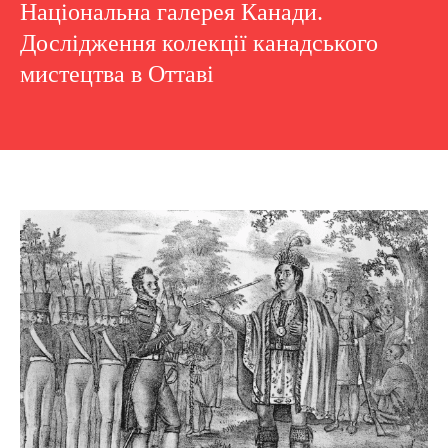
Національна галерея Канади.
Дослідження колекції канадського
мистецтва в Оттаві