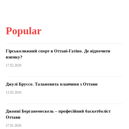
Popular
Гірськолижний спорт в Оттаві-Гатіно. Де відпочити
взимку?
17.02.2026
Джулі Бруссо. Талановита плавчиня з Оттави
12.02.2026
Джонні Берганемескель – професійний баскетболіст
Оттави
27.01.2026