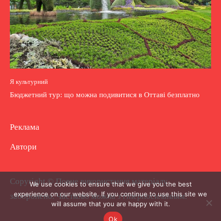
Я культурний
Бюджетний тур: що можна подивитися в Оттаві безплатно
Реклама
Автори
Copyright © Повне використання матеріалу
We use cookies to ensure that we give you the best
experience on our website. If you continue to use this site we
заборонено. Частково можна з гіперпосиланням.
will assume that you are happy with it.
Ok