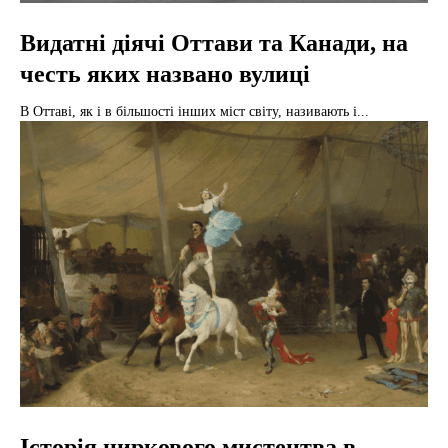
Видатні діячі Оттави та Канади, на
честь яких названо вулиці
В Оттаві, як і в більшості інших міст світу, називають і...
Історія циркового мистецтва в