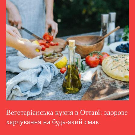
Вегетаріанська кухня в Оттаві: здорове
харчування на будь-який смак