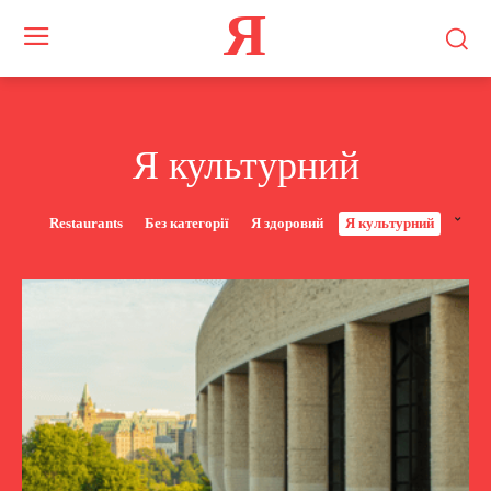
Я
Я культурний
Restaurants
Без категорії
Я здоровий
Я культурний